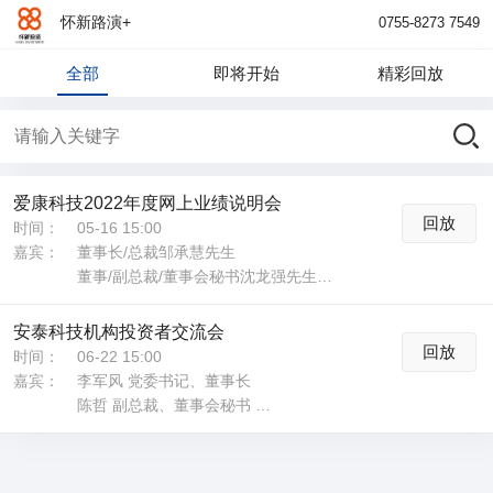
怀新路演+
0755-8273 7549
全部
即将开始
精彩回放
爱康科技2022年度网上业绩说明会
回放
时间：
05-16 15:00
嘉宾：
董事长/总裁邹承慧先生
董事/副总裁/董事会秘书沈龙强先生
董事/副总裁/财务总监施周祥先生
独立董事徐锦荣先生
安泰科技机构投资者交流会
回放
时间：
06-22 15:00
嘉宾：
李军风 党委书记、董事长
陈哲 副总裁、董事会秘书
刘劲松 财务负责人兼总裁助理
刘国辉 战略发展部总经理
王国勋 战略发展部副总经理