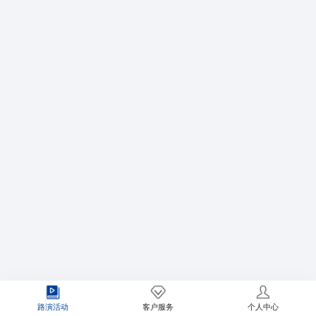
赵晨 证券事务代表
习志鹏 证券事务经理
路演活动
客户服务
个人中心